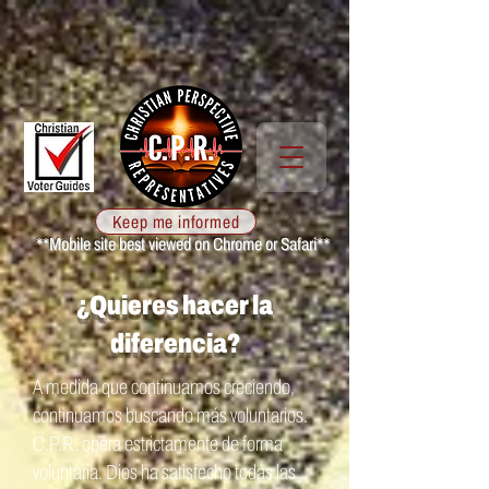
Keep me informed
**Mobile site best viewed on Chrome or Safari**
¿Quieres hacer la
diferencia?
A medida que continuamos creciendo,
continuamos buscando más voluntarios.
C.P.R.
opera estrictamente de forma
voluntaria. Dios ha satisfecho todas las