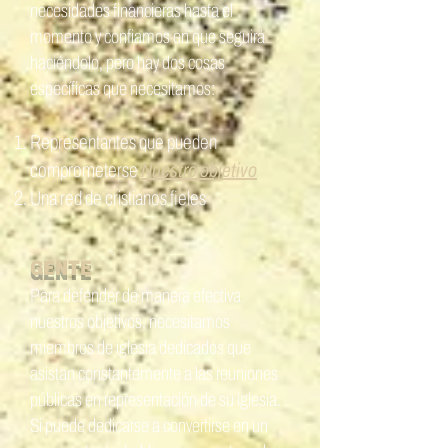
necesidades financieras hasta el
momento y confiamos en que seguirá
haciéndolo, pero hay dos cosas
específicas que necesitamos:
Representantes que pueden
comprometerse
Nuestro objetivo
Una red de cristianos fieles
GENTE
Para defender de manera efectiva
nuestros objetivos, necesitamos
miembros de iglesia dedicados que
asistan constantemente a las reuniones
públicas en representación de su iglesia. .
Si puede dedicarse a convertirse en un