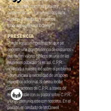
comunidades, nuestras iglesias y
pastores locales, los empleados de la
ciudad y el condado, y nuestros
funcionarios electos locales.
PRESENCIA
Puede llegar un momento en que se
necesite una gran presencia de cristianos
que tienen valores bíblicos en una de las
reuniones públicas. Si es así,
C.P.R.
notificará a nuestra red sobre el problema
y comunicará la necesidad de un apoyo
específico adicional. Si desea recibir
comunicaciones de
C.P.R.
a través de
esa red, hable con su pastor sobre
C.P.R.
y luego comuníquese con nosotros. En el
pasado, el condado de McDowell