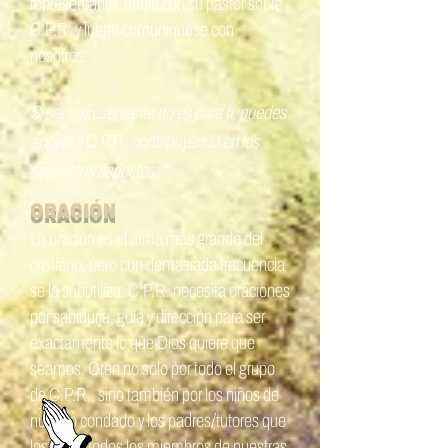
representante, hable con su pastor sobre
C.P.R.
y luego comuníquese con
nosotros.
Si ser representante no es para ti, puedes
apoyar a
C.P.R.
contribuyendo en los
siguientes aspectos:
ORACIÓN
La oración es el arma más grande del
cristiano, pero con demasiada frecuencia
se la subutiliza.
C.P.R.
necesita oraciones
por sabiduría, guía y dirección para ser
exactamente lo que Dios quiere que
seamos. Oren no solo por todo el grupo
de
C.P.R.
, sino también por los niños de
nuestro condado y los padres/tutores que
los crían, todos los miembros de nuestras