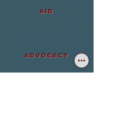
aid
ADVOCACY
accountability